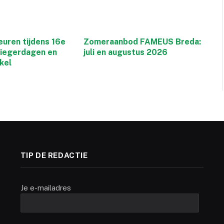
euren tijdens 16e
Zomeraanbod FAMEUS Breda:
liegerdagen en
juli en augustus 2026
kel
TIP DE REDACTIE
Je e-mailadres