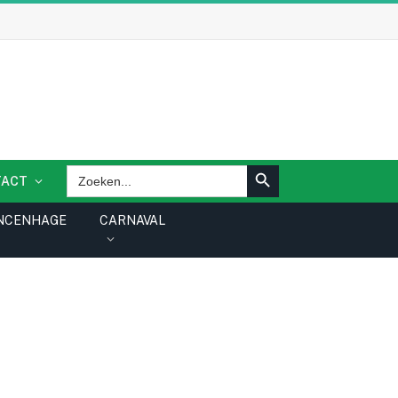
ZOEKKNOP
Zoek
TACT
naar:
NCENHAGE
CARNAVAL