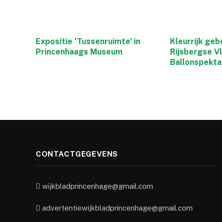
Expositie ‘Tussenruimte’ in
Kleurrijk geb
Princenhaags Museum
Rijsbergse V
Ballonspekta
CONTACTGEGEVENS
wijkbladprincenhage@gmail.com
advertentiewijkbladprincenhage@gmail.com