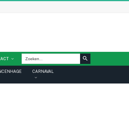
ZOEKKNOP
Zoek
TACT
naar:
NCENHAGE
CARNAVAL