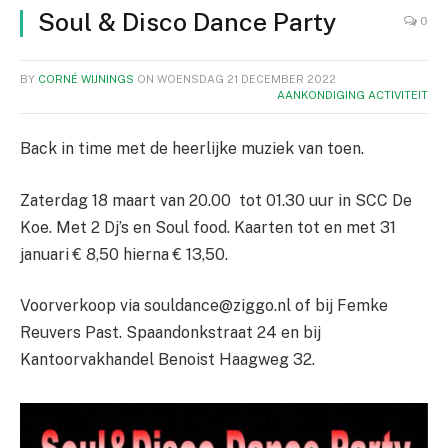
Soul & Disco Dance Party
0
BY
CORNÉ WIJNINGS
ON
WOENSDAG 21 DECEMBER 2022
AANKONDIGING ACTIVITEIT
Back in time met de heerlijke muziek van toen.
Zaterdag 18 maart van 20.00 tot 01.30 uur in SCC De
Koe. Met 2 Dj’s en Soul food. Kaarten tot en met 31
januari € 8,50 hierna € 13,50.
Voorverkoop via souldance@ziggo.nl of bij Femke
Reuvers Past. Spaandonkstraat 24 en bij
Kantoorvakhandel Benoist Haagweg 32.