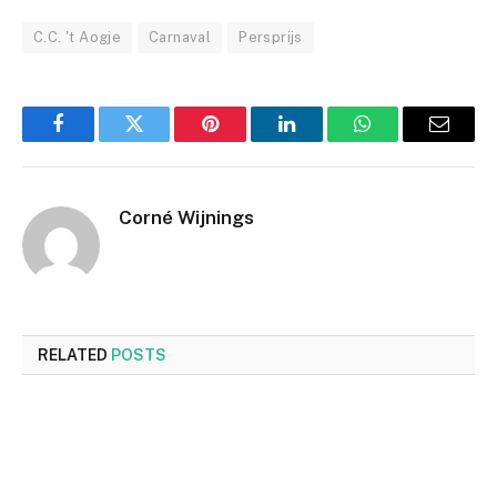
C.C. 't Aogje
Carnaval
Persprijs
Facebook
Twitter
Pinterest
LinkedIn
WhatsApp
Email
Corné Wijnings
RELATED
POSTS