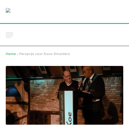
Home
»
Persprijs voor Koos Smulders