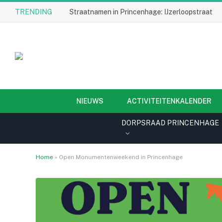
TRENDING
Straatnamen in Princenhage: IJzerloopstraat
NIEUWS
ACTIVITEITENKALENDER
DORPSRAAD PRINCENHAGE
Home
»
Open Monumentenweekend in Princenhage