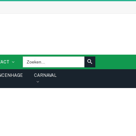
ZOEKKNOP
Zoek
TACT
naar:
NCENHAGE
CARNAVAL