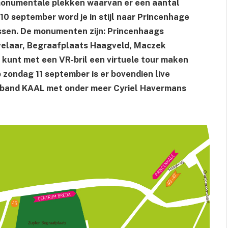
 monumentale plekken waarvan er een aantal
10 september word je in stijl naar Princenhage
ssen. De monumenten zijn: Princenhaags
velaar, Begraafplaats Haagveld, Maczek
 kunt met een VR-bril een virtuele tour maken
zondag 11 september is er bovendien live
e band KAAL met onder meer Cyriel Havermans