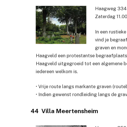
Haagweg 334,
Zaterdag 11.00 
In een rustie
vind je begraa
graven en monu
Haagveld een protestantse begraafplaats. 
Haagveld uitgegroeid tot een algemene be
iedereen welkom is.
• Vrije route langs markante graven (routeb
• Indien gewenst rondleiding langs de gra
44 Villa Meertensheim