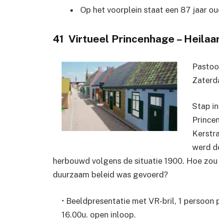
Op het voorplein staat een 87 jaar o
41 Virtueel Princenhage – Heilaa
Pastoo
Zaterda
Stap in
Prince
Kerstra
werd de
herbouwd volgens de situatie 1900. Hoe zou de
duurzaam beleid was gevoerd?
• Beeldpresentatie met VR-bril, 1 persoon p
16.00u. open inloop.