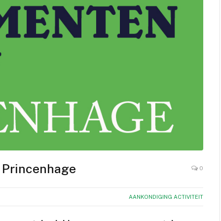
 Princenhage
0
AANKONDIGING ACTIVITEIT