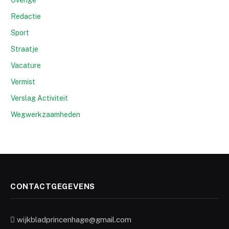
Redactie
Sport
Straatje
Vacature
Vermist
Verslag Activiteit
Wegwerkzaamheden
CONTACTGEGEVENS
wijkbladprincenhage@gmail.com