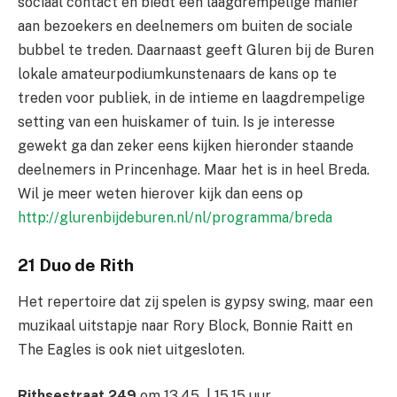
sociaal contact en biedt een laagdrempelige manier
aan bezoekers en deelnemers om buiten de sociale
bubbel te treden. Daarnaast geeft Gluren bij de Buren
lokale amateurpodiumkunstenaars de kans op te
treden voor publiek, in de intieme en laagdrempelige
setting van een huiskamer of tuin. Is je interesse
gewekt ga dan zeker eens kijken hieronder staande
deelnemers in Princenhage. Maar het is in heel Breda.
Wil je meer weten hierover kijk dan eens op
http://glurenbijdeburen.nl/nl/programma/breda
21
Duo de Rith
Het repertoire dat zij spelen is gypsy swing, maar een
muzikaal uitstapje naar Rory Block, Bonnie Raitt en
The Eagles is ook niet uitgesloten.
Rithsestraat 249
om 13.45 | 15.15 uur