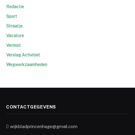
Redactie
Sport
Straatje
Vacature
Vermist
Verslag Activiteit
Wegwerkzaamheden
CONTACTGEGEVENS
wijkbladprincenhage@gmail.com