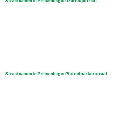
Straatnamen in Princenhage: IJzerloopstraat
Straatnamen in Princenhage: Plateelbakkerstraat