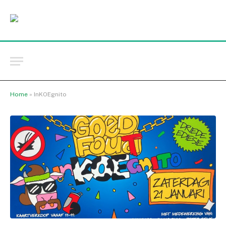
Home
»
InKOEgnito