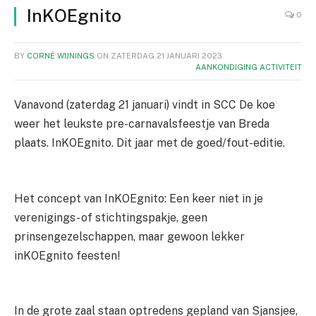
InKOEgnito
0
BY
CORNÉ WIJNINGS
ON
ZATERDAG 21 JANUARI 2023
AANKONDIGING ACTIVITEIT
Vanavond (zaterdag 21 januari) vindt in SCC De koe
weer het leukste pre-carnavalsfeestje van Breda
plaats. InKOEgnito. Dit jaar met de goed/fout-editie.
Het concept van InKOEgnito: Een keer niet in je
verenigings- of stichtingspakje, geen
prinsengezelschappen, maar gewoon lekker
inKOEgnito feesten!
In de grote zaal staan optredens gepland van Sjansjee,