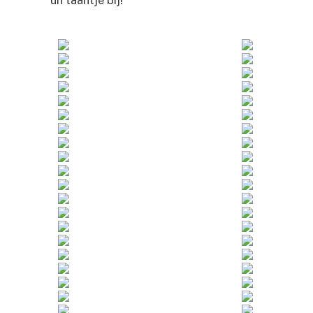
un tâântje bij!”