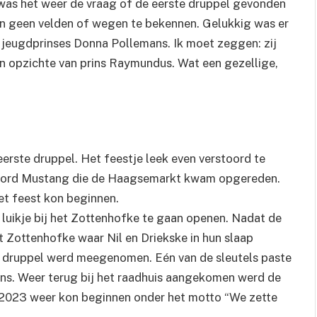
was het weer de vraag of de eerste druppel gevonden
in geen velden of wegen te bekennen. Gelukkig was er
 jeugdprinses Donna Pollemans. Ik moet zeggen: zij
n opzichte van prins Raymundus. Wat een gezellige,
rste druppel. Het feestje leek even verstoord te
 Ford Mustang die de Haagsemarkt kwam opgereden.
Het feest kon beginnen.
luikje bij het Zottenhofke te gaan openen. Nadat de
 Zottenhofke waar Nil en Driekske in hun slaap
e druppel werd meegenomen. Eén van de sleutels paste
rins. Weer terug bij het raadhuis aangekomen werd de
2023 weer kon beginnen onder het motto “We zette