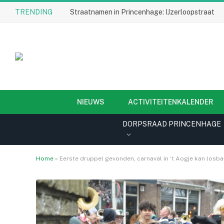
TRENDING
Straatnamen in Princenhage: IJzerloopstraat
NIEUWS
ACTIVITEITENKALENDER
DORPSRAAD PRINCENHAGE
Home
»
Eerste druppel gevonden, carnaval in ‘t Aogje kan losba