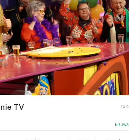
onie TV
0
NIEUWS