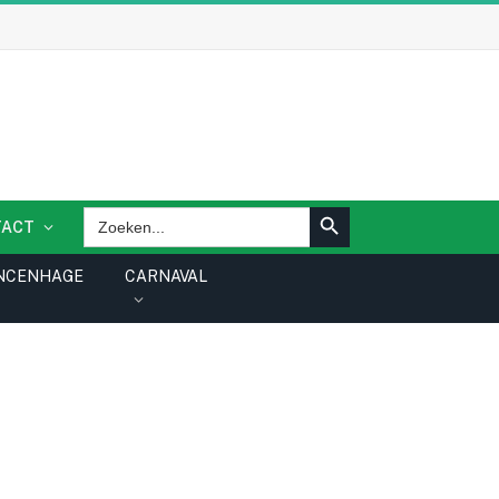
ZOEKKNOP
Zoek
TACT
naar:
NCENHAGE
CARNAVAL