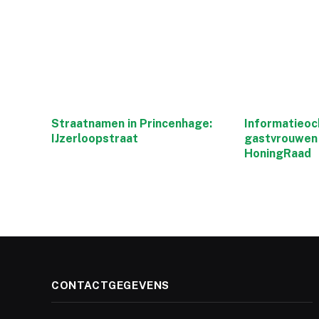
Straatnamen in Princenhage:
Informatieoc
IJzerloopstraat
gastvrouwen 
HoningRaad
CONTACTGEGEVENS