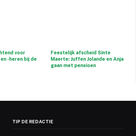
htend voor
Feestelijk afscheid Sinte
en -heren bij de
Maerte: Juffen Jolande en Anja
gaan met pensioen
TIP DE REDACTIE