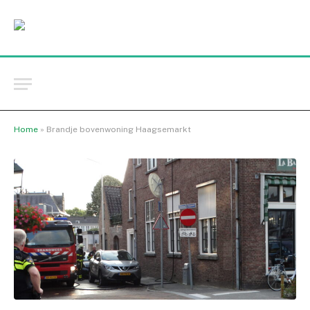
Home
»
Brandje bovenwoning Haagsemarkt