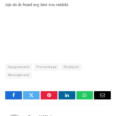
zijn als de brand nog later was ontdekt.
Haagsemarkt
Princenhage
Strijkijzer
Woningbrand
Facebook
Twitter
Pinterest
LinkedIn
WhatsApp
Email