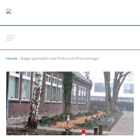
Home
»
Begin gemaakt met Plukroute Princenhage