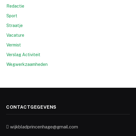
Redactie
Sport
Straatje
Vacature
Vermist
Verslag Activiteit
Wegwerkzaamheden
CONTACTGEGEVENS
wijkbladprincenhage@gmail.com