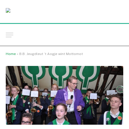
Home
»
B.B. Jeugdleut ’t Aogje wint Mottomot