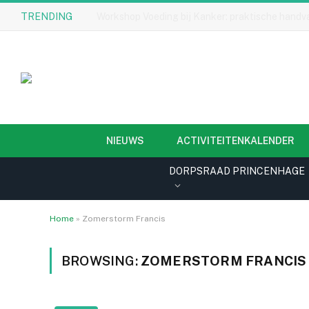
TRENDING
Straatnamen in Princenhage: IJzerloopstraat
NIEUWS
ACTIVITEITENKALENDER
DORPSRAAD PRINCENHAGE
Home
»
Zomerstorm Francis
BROWSING:
ZOMERSTORM FRANCIS