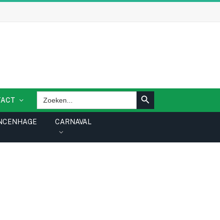
ZOEKKNOP
Zoek
TACT
naar:
NCENHAGE
CARNAVAL