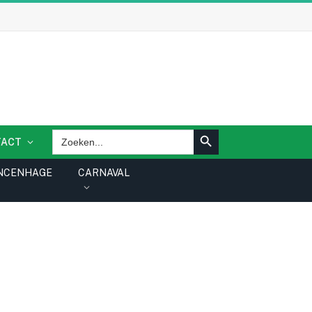
ZOEKKNOP
Zoek
TACT
naar:
NCENHAGE
CARNAVAL