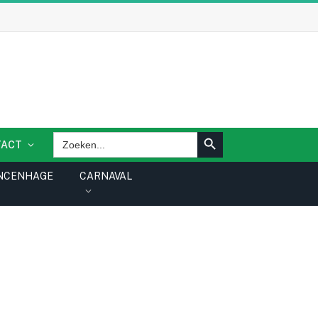
ZOEKKNOP
Zoek
TACT
naar:
NCENHAGE
CARNAVAL