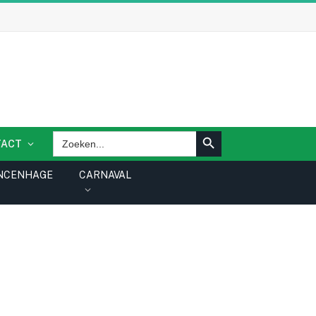
ZOEKKNOP
Zoek
TACT
naar:
NCENHAGE
CARNAVAL