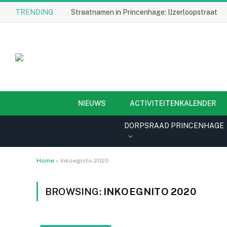
TRENDING
Straatnamen in Princenhage: IJzerloopstraat
NIEUWS
ACTIVITEITENKALENDER
DORPSRAAD PRINCENHAGE
Home
»
Inkoegnito 2020
BROWSING:
INKOEGNITO 2020