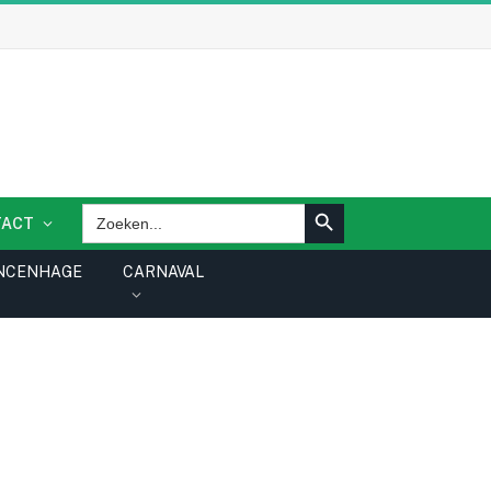
ZOEKKNOP
Zoek
TACT
naar:
NCENHAGE
CARNAVAL