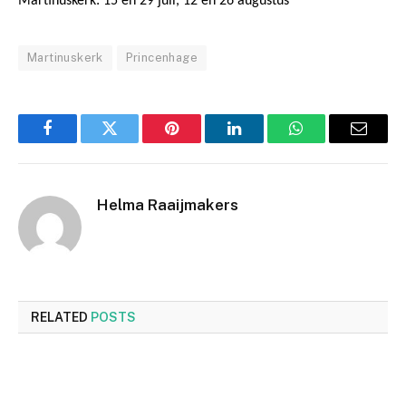
Martinuskerk: 15 en 29 juli, 12 en 26 augustus
Martinuskerk
Princenhage
Facebook
Twitter
Pinterest
LinkedIn
WhatsApp
Email
Helma Raaijmakers
RELATED
POSTS