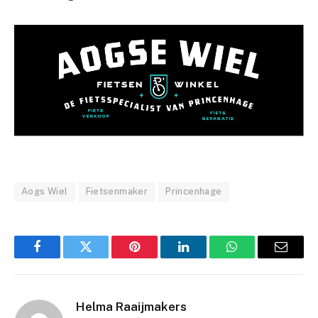
Aogs Wiel
Fietsenmaker
Princenhage
Facebook
Twitter
Pinterest
LinkedIn
WhatsApp
Email
Helma Raaijmakers