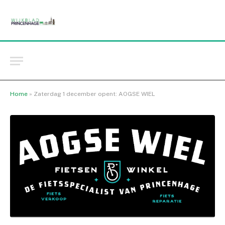
Home
»
Zaterdag 1 december opent: AOGSE WIEL