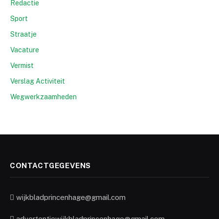
Redactie
Sport
Straatje
Vacature
Vermist
Verslag Activiteit
Wegwerkzaamheden
CONTACTGEGEVENS
wijkbladprincenhage@gmail.com
advertentiewijkbladprincenhage@gmail.com