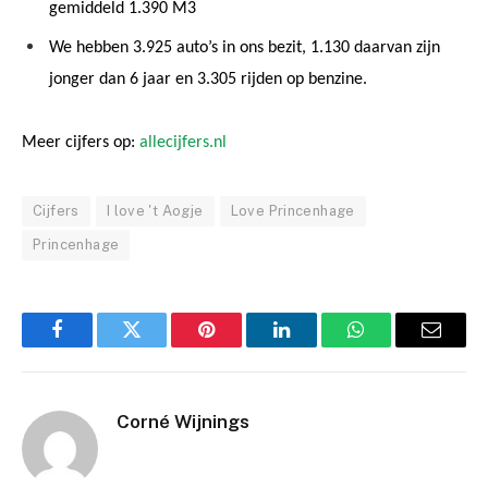
gemiddeld 1.390 M3
We hebben 3.925 auto’s in ons bezit, 1.130 daarvan zijn
jonger dan 6 jaar en 3.305 rijden op benzine.
Meer cijfers op:
allecijfers.nl
Cijfers
I love 't Aogje
Love Princenhage
Princenhage
Facebook
Twitter
Pinterest
LinkedIn
WhatsApp
Email
Corné Wijnings