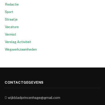
Redactie
Sport
Straatje
Vacature
Vermist
Verslag Activiteit
Wegwerkzaamheden
CONTACTGEGEVENS
wijkbladprincenhage@gmail.com