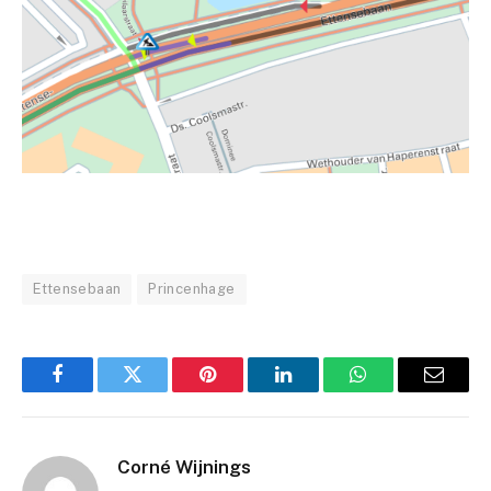
Ettensebaan
Princenhage
Facebook
Twitter
Pinterest
LinkedIn
WhatsApp
Email
Corné Wijnings