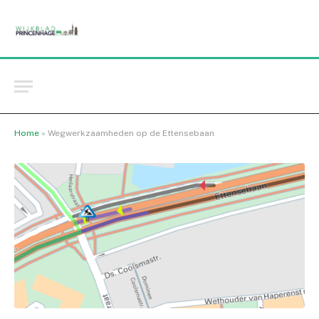
Home
»
Wegwerkzaamheden op de Ettensebaan