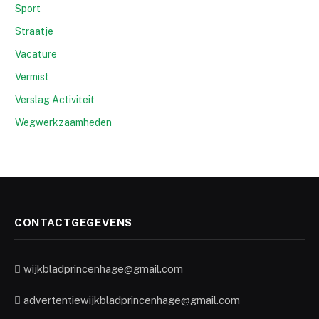
Sport
Straatje
Vacature
Vermist
Verslag Activiteit
Wegwerkzaamheden
CONTACTGEGEVENS
wijkbladprincenhage@gmail.com
advertentiewijkbladprincenhage@gmail.com