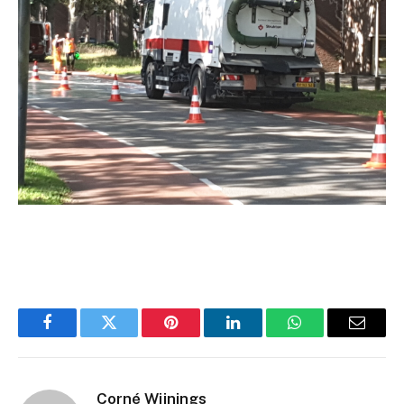
Facebook
Twitter
Pinterest
LinkedIn
WhatsApp
Email
Corné Wijnings