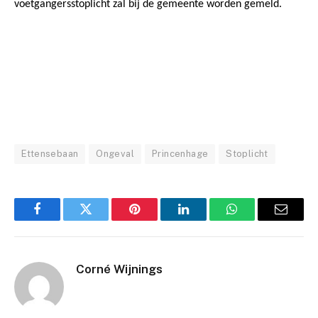
voetgangersstoplicht zal bij de gemeente worden gemeld.
Ettensebaan
Ongeval
Princenhage
Stoplicht
Facebook
Twitter
Pinterest
LinkedIn
WhatsApp
Email
Corné Wijnings