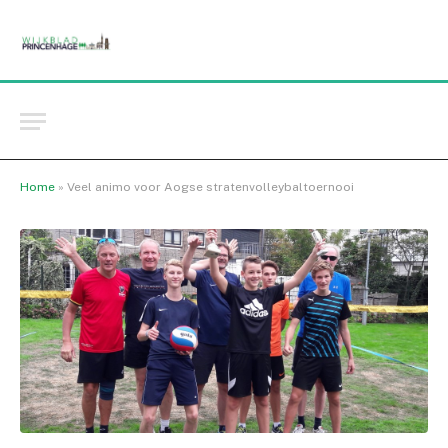
Home
»
Veel animo voor Aogse stratenvolleybaltoernooi