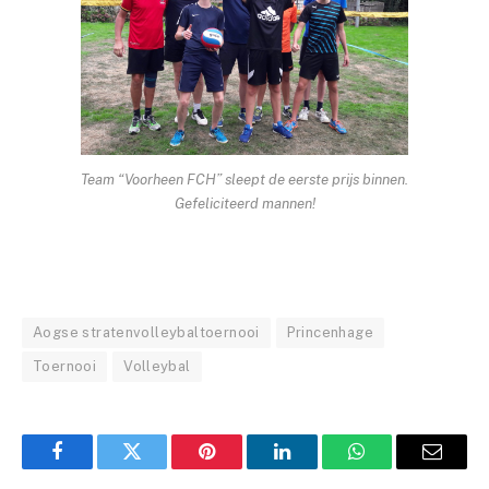
Team “Voorheen FCH” sleept de eerste prijs binnen.
Gefeliciteerd mannen!
Aogse stratenvolleybaltoernooi
Princenhage
Toernooi
Volleybal
Facebook
Twitter
Pinterest
LinkedIn
WhatsApp
Email