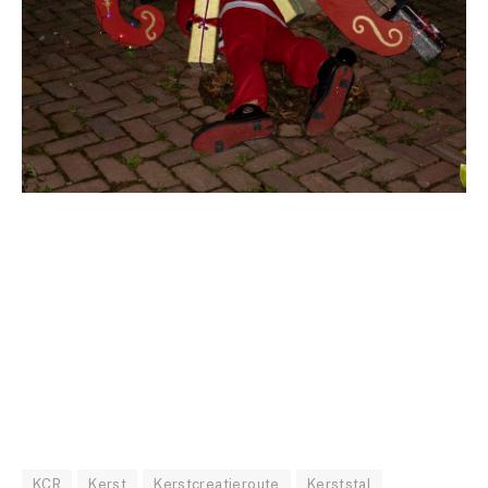
KCR
Kerst
Kerstcreatieroute
Kerststal