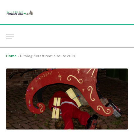
Home
»
Uitslag KerstCreatieRoute 2018