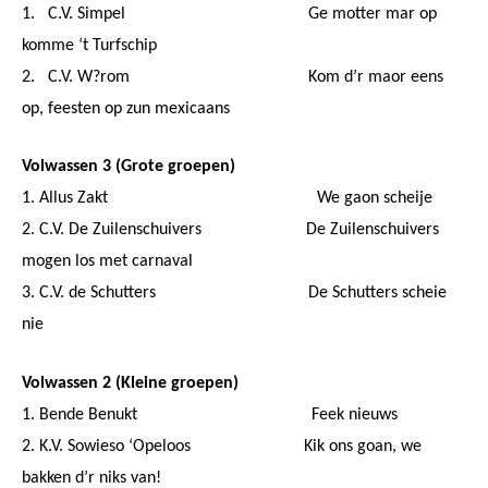
1. C.V. Simpel Ge motter mar op
komme ‘t Turfschip
2. C.V. W?rom Kom d’r maor eens
op, feesten op zun mexicaans
Volwassen 3 (Grote groepen)
1. Allus Zakt We gaon scheije
2. C.V. De Zuilenschuivers De Zuilenschuivers
mogen los met carnaval
3. C.V. de Schutters De Schutters scheie
nie
Volwassen 2 (Kleine groepen)
1. Bende Benukt Feek nieuws
2. K.V. Sowieso ‘Opeloos Kik ons goan, we
bakken d’r niks van!