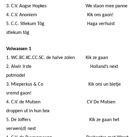
3. C.V. Aogse Hopkes We staon mee panne
4. C.V. Anoniem Kik ons gaon!
5. C.C. Stiekum Tôg Haga verhuist
stiekum tôg
Volwassen 1
1. WC.BC.KC.CC.SC. de halve zolen Kik ze gaan
2. Alwir Irste Holland’s next
potmodel
3. Mieperkus & Co Kik ons un bietje
vremd gaon!
4. C.V. de Mutsen CV De Mutsen
droppen ut in hun box
5. De Joffers Kik ze gaan het
verwen(d) nest