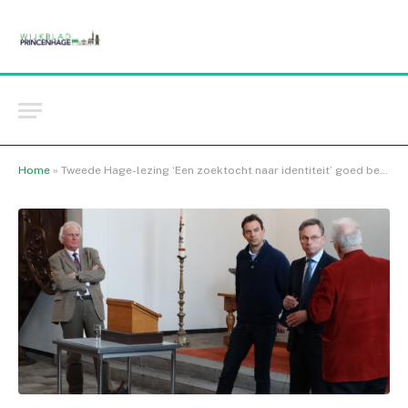
Home
»
Tweede Hage-lezing ‘Een zoektocht naar identiteit’ goed bezocht.