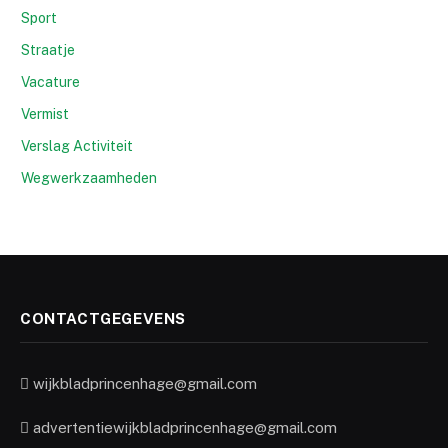
Sport
Straatje
Vacature
Vermist
Verslag Activiteit
Wegwerkzaamheden
CONTACTGEGEVENS
wijkbladprincenhage@gmail.com
advertentiewijkbladprincenhage@gmail.com