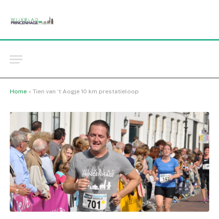
Home
»
Tien van ‘t Aogje 10 km prestatieloop