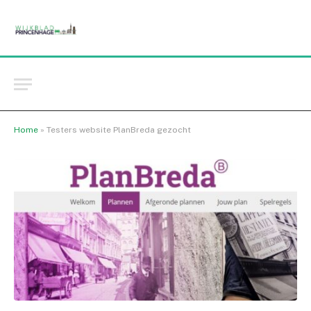
Home
»
Testers website PlanBreda gezocht