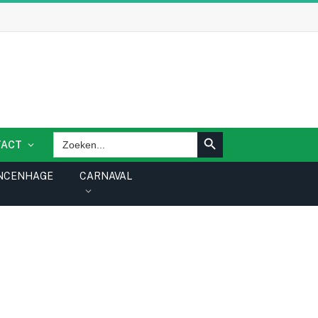
ZOEKKNOP
Zoek
TACT
naar:
NCENHAGE
CARNAVAL