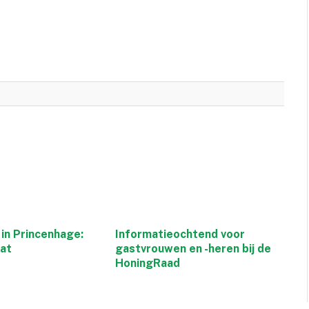
in Princenhage:
Informatieochtend voor
aat
gastvrouwen en -heren bij de
HoningRaad