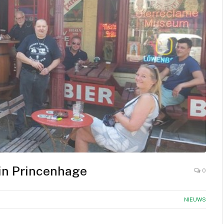
 in Princenhage
0
NIEUWS