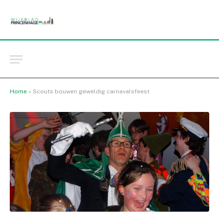
Home
»
Scouts bouwen geweldig carnavalsfeest