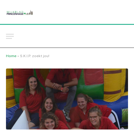
Home
»
S.K.I.P. zoekt jou!