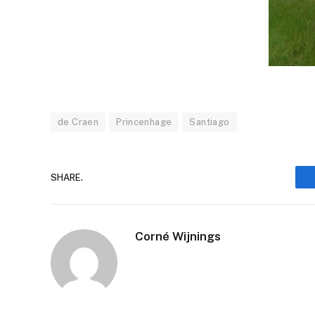
de Craen
Princenhage
Santiago
SHARE.
Corné Wijnings