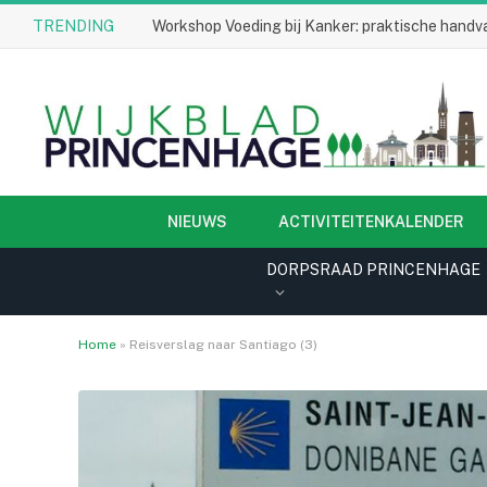
TRENDING
Workshop Voeding bij Kanker: praktische handva
NIEUWS
ACTIVITEITENKALENDER
DORPSRAAD PRINCENHAGE
Home
»
Reisverslag naar Santiago (3)