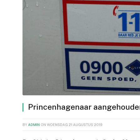
Princenhagenaar aangehouden 
BY
ADMIN
ON
WOENSDAG 21 AUGUSTUS 2019