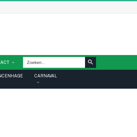
ZOEKKNOP
Zoek
TACT
naar:
NCENHAGE
CARNAVAL