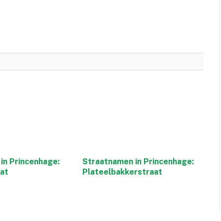
in Princenhage:
Straatnamen in Princenhage:
aat
Plateelbakkerstraat