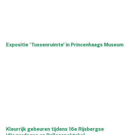
Expositie ‘Tussenruimte’ in Princenhaags Museum
Kleurrijk gebeuren tijdens 16e Rijsbergse