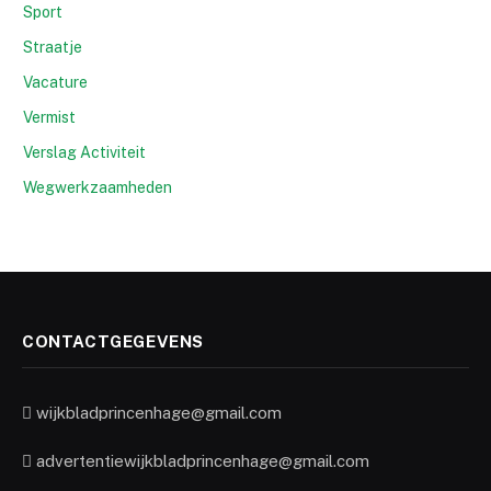
Sport
Straatje
Vacature
Vermist
Verslag Activiteit
Wegwerkzaamheden
CONTACTGEGEVENS
wijkbladprincenhage@gmail.com
advertentiewijkbladprincenhage@gmail.com