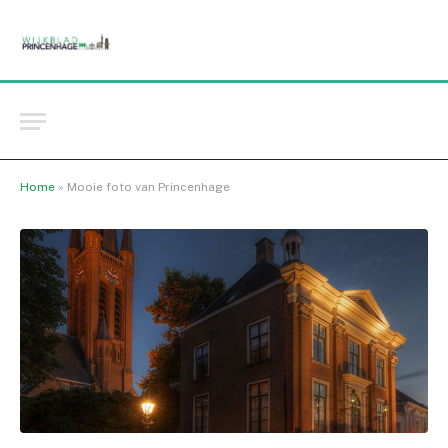
Home
»
Mooie foto van Princenhage