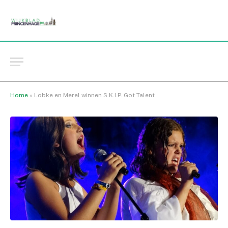
Home
»
Lobke en Merel winnen S.K.I.P. Got Talent