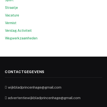
Straatje
Vacature
Vermist
Verslag Activiteit
Wegwerkzaamheden
CONTACTGEGEVENS
wijkbladprincenhage@gmail.com
advertentiewijkbladprincenhage@gmail.com