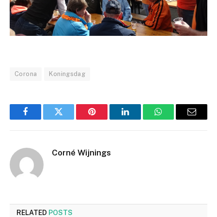
Corona
Koningsdag
Facebook
Twitter
Pinterest
LinkedIn
WhatsApp
Email
Corné Wijnings
RELATED
POSTS