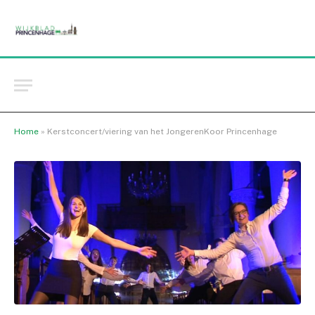
Home
»
Kerstconcert/viering van het JongerenKoor Princenhage