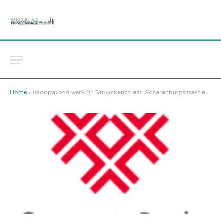
Home
»
Inloopavond werk Dr. Struyckenstraat, Scharenburgstraat en Heuvelbrink