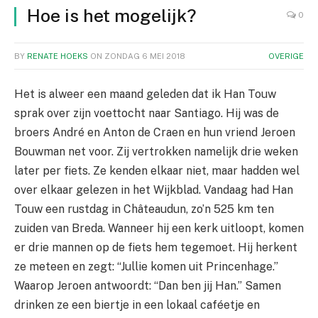
Hoe is het mogelijk?
0
BY
RENATE HOEKS
ON
ZONDAG 6 MEI 2018
OVERIGE
Het is alweer een maand geleden dat ik Han Touw
sprak over zijn voettocht naar Santiago. Hij was de
broers André en Anton de Craen en hun vriend Jeroen
Bouwman net voor. Zij vertrokken namelijk drie weken
later per fiets. Ze kenden elkaar niet, maar hadden wel
over elkaar gelezen in het Wijkblad. Vandaag had Han
Touw een rustdag in Châteaudun, zo’n 525 km ten
zuiden van Breda. Wanneer hij een kerk uitloopt, komen
er drie mannen op de fiets hem tegemoet. Hij herkent
ze meteen en zegt: “Jullie komen uit Princenhage.”
Waarop Jeroen antwoordt: “Dan ben jij Han.” Samen
drinken ze een biertje in een lokaal caféetje en