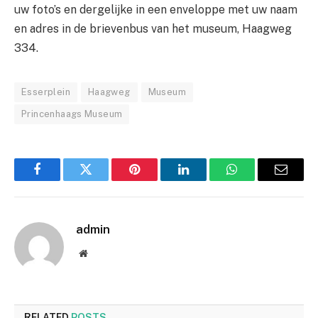
uw foto’s en dergelijke in een enveloppe met uw naam
en adres in de brievenbus van het museum, Haagweg
334.
Esserplein
Haagweg
Museum
Princenhaags Museum
Facebook
Twitter
Pinterest
LinkedIn
WhatsApp
Email
admin
Website
RELATED
POSTS