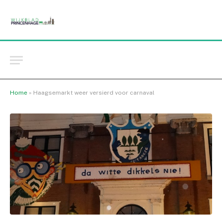
Home
»
Haagsemarkt weer versierd voor carnaval