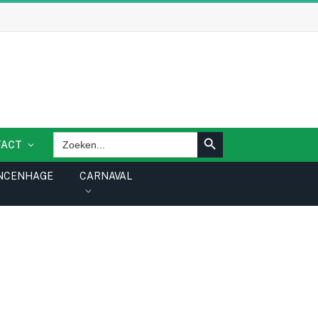
ZOEKKNOP
Zoek
TACT
naar:
NCENHAGE
CARNAVAL