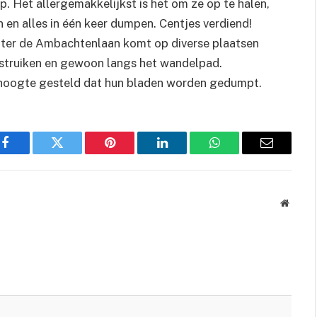
p. Het allergemakkelijkst is het om ze op te halen,
 en alles in één keer dumpen. Centjes verdiend!
hter de Ambachtenlaan komt op diverse plaatsen
struiken en gewoon langs het wandelpad.
e hoogte gesteld dat hun bladen worden gedumpt.
Facebook
Twitter
Pinterest
LinkedIn
WhatsApp
Email
Websit