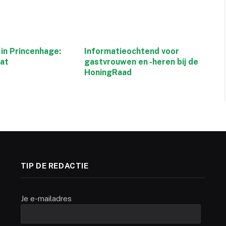
in Princenhage:
Informatieochtend voor
aat
gastvrouwen en -heren bij de
HoningRaad
TIP DE REDACTIE
Je e-mailadres