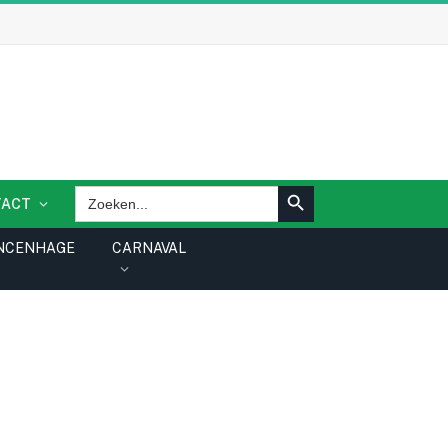
ZOEKKNOP
Zoek
TACT
naar:
NCENHAGE
CARNAVAL