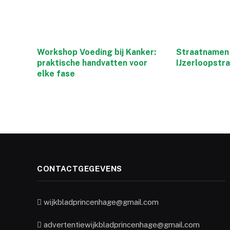
Workshop Voeding bij Kanker:
Straatnamen 
praktische handvatten voor
IJzerloopstr
elke fase
CONTACTGEGEVENS
wijkbladprincenhage@gmail.com
advertentiewijkbladprincenhage@gmail.com