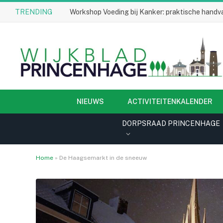
TRENDING
Workshop Voeding bij Kanker: praktische handva
NIEUWS
ACTIVITEITENKALENDER
DORPSRAAD PRINCENHAGE
Home
»
De Haagsemarkt in de sneeuw